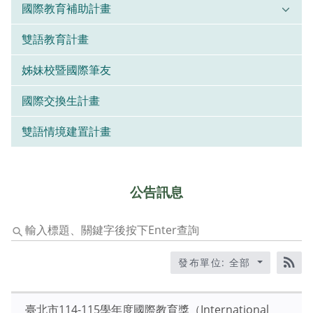
國際教育補助計畫
雙語教育計畫
姊妹校暨國際筆友
國際交換生計畫
雙語情境建置計畫
公告訊息
輸
入
標
發布單位: 全部
題、
RS
關
鍵
臺北市114-115學年度國際教育獎（International