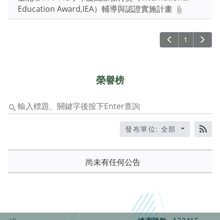
字
Education Award,IEA）輔導與認證實施計畫
後
按
1
下
Enter
查
詢
榮譽榜
輸
入
標
發布單位: 全部
題、
RS
關
鍵
尚未有任何公告
字
後
按
下
Enter
:::