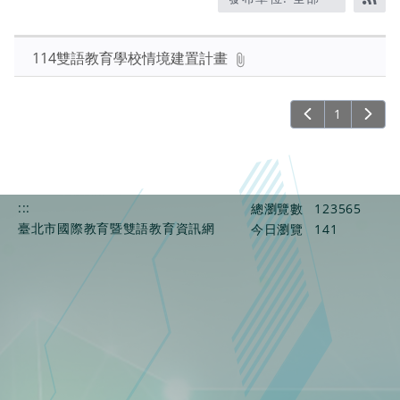
題、
RS
關
鍵
114雙語教育學校情境建置計畫
字
後
1
按
下
Enter
查
詢
:::
總瀏覽數
123565
臺北市國際教育暨雙語教育資訊網
今日瀏覽
141