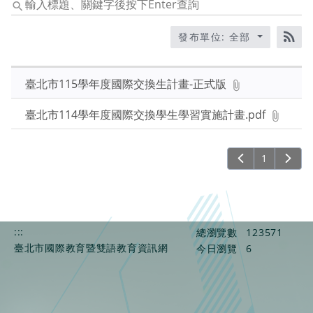
輸
入
標
發布單位: 全部
題、
RS
關
鍵
臺北市115學年度國際交換生計畫-正式版
字
後
臺北市114學年度國際交換學生學習實施計畫.pdf
按
下
1
Enter
查
詢
:::
總瀏覽數
123571
臺北市國際教育暨雙語教育資訊網
今日瀏覽
6