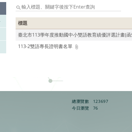
輸
入
標
標題
題、
關
臺北市113學年度推動國中小雙語教育績優評選計畫(函
鍵
字
113-2雙語專長證明書名單
後
按
下
Enter
查
詢
總瀏覽數
123697
今日瀏覽
76