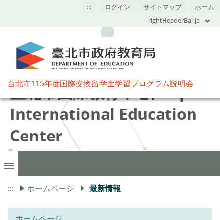
:::
ログイン
サイトマップ
ホーム
rightHeaderBar.ja
台北市115年度国際交換留学生学習プログラム説明会
臺北市國際教育中心,Taipei
International Education
Center
:::
ホームページ
最新情報
ホームページ