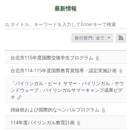
最新情報
タ
イ
ト
発行部門: 全て
ル、
RS
キ
ー
台北市115年度国際交換学生プログラム
ワ
ー
台北市114-115年度国際教育賞指導・認定実施計画
ド
を
「バイリンガル・ビート サマー・バイリンガル・サウ
入
ンドウェーブ」バイリンガルサマーキャンプ成果ビデ
力
オ
し
姉妹校および国際的なペンパルプログラム
て
Enter
114年度バイリンガル教育計画
キ
ー