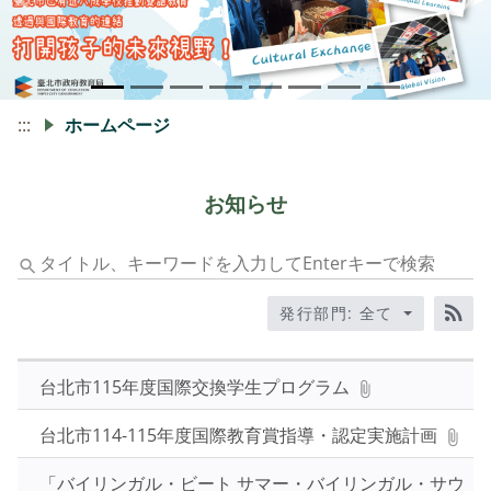
Previous
Ne
:::
ホームページ
お知らせ
タ
イ
ト
発行部門: 全て
ル、
RS
キ
ー
台北市115年度国際交換学生プログラム
ワ
ー
台北市114-115年度国際教育賞指導・認定実施計画
ド
を
「バイリンガル・ビート サマー・バイリンガル・サウ