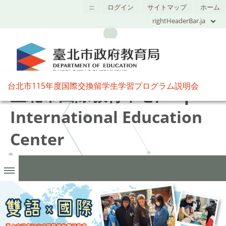
:::
ログイン
サイトマップ
ホーム
rightHeaderBar.ja
台北市115年度国際交換留学生学習プログラム説明会
臺北市國際教育中心,Taipei
International Education
Center