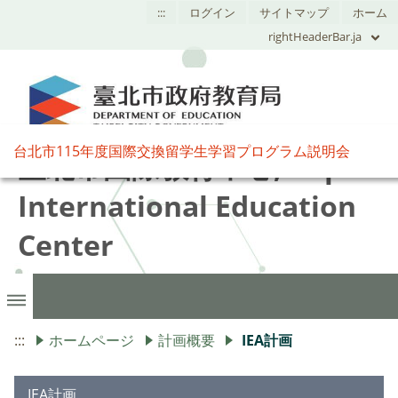
:::
ログイン
サイトマップ
ホーム
rightHeaderBar.ja
台北市115年度国際交換留学生学習プログラム説明会
臺北市國際教育中心,Taipei
International Education
Center
:::
ホームページ
計画概要
IEA計画
IEA計画