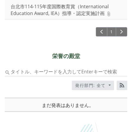
ー
台北市114-115年度国際教育賞（International
ワ
Education Award, IEA）指導・認定実施計画
ー
ド
1
を
入
力
し
栄誉の殿堂
て
Enter
タ
キ
イ
ー
ト
発行部門: 全て
で
ル、
RS
検
キ
索
ー
まだ発表はありません。
ワ
ー
ド
を