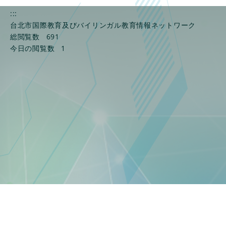
入
:::
力
台北市国際教育及びバイリンガル教育情報ネットワーク
し
総閲覧数
691
て
今日の閲覧数
1
Enter
キ
ー
で
検
索