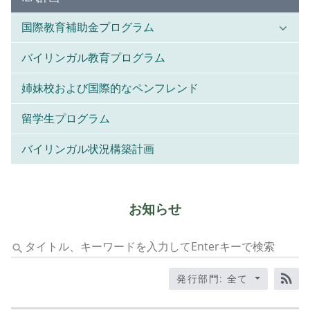
国際教育補助金プログラム
バイリンガル教育プログラム
姉妹校および国際的なペンフレンド
留学生プログラム
バイリンガル状況構築計画
お知らせ
タ
イ
ト
発行部門: 全て
ル、
RS
キ