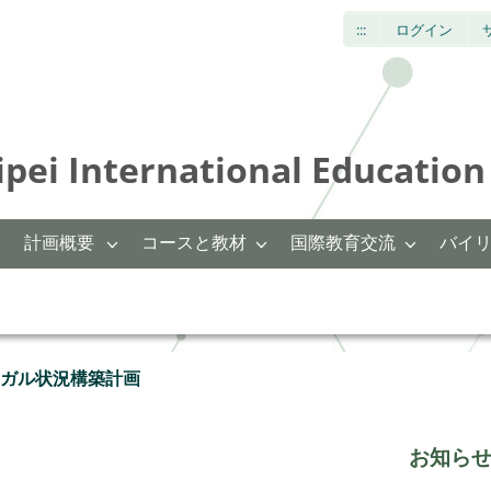
:::
ログイン
International Education 
計画概要
コースと教材
国際教育交流
バイ
ンガル状況構築計画
お知ら