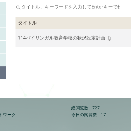
タ
イ
ト
タイトル
ル、
キ
114バイリンガル教育学校の状況設定計画
ー
ワ
ー
ド
を
入
力
し
て
Enter
キ
総閲覧数
727
ー
トワーク
今日の閲覧数
17
で
検