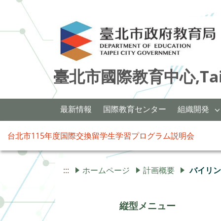
臺北市國際教育中心,Taipei 
最新情報
国際教育センター
組織開発
台北市115年度国際交換留学生学習プログラム説明会
:::
ホームページ
計画概要
バイリ
縦型メニュー