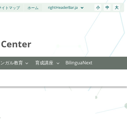
rightHeaderBar.ja
小
中
大
サイトマップ
ホーム
Center
リンガル教育
育成講座
BilinguaNext
せ