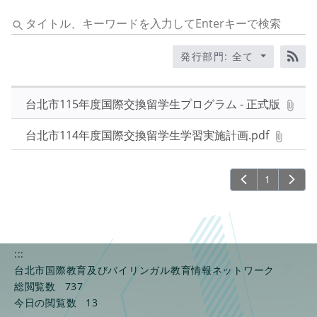
タ
イ
ト
発行部門: 全て
ル、
RS
キ
ー
台北市115年度国際交換留学生プログラム - 正式版
ワ
ー
台北市114年度国際交換留学生学習実施計画.pdf
ド
を
1
入
力
し
て
Enter
:::
キ
台北市国際教育及びバイリンガル教育情報ネットワーク
ー
総閲覧数
737
で
今日の閲覧数
13
検