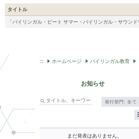
ト
タイトル
ル、
キ
「バイリンガル・ビート サマー・バイリンガル・サウン
ー
ワ
ー
ド
を
:::
ホームページ
バイリンガル教育
入
力
し
お知らせ
て
Enter
キ
タ
発行部門: 全て
ー
イ
で
ト
検
ル、
索
キ
ー
まだ発表はありません。