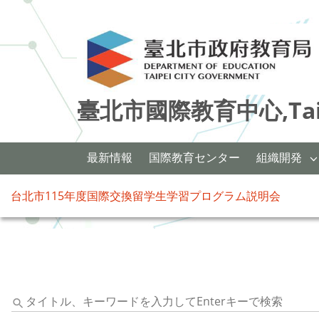
臺北市國際教育中心,Taipei 
最新情報
国際教育センター
組織開発
台北市115年度国際交換留学生学習プログラム説明会
タ
イ