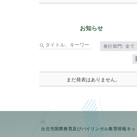
ワ
ー
ド
を
お知らせ
入
力
タ
し
発行部門: 全て
イ
て
ト
Enter
ル、
キ
キ
ー
ー
で
まだ発表はありません。
ワ
検
ー
索
ド
を
入
力
:::
し
台北市国際教育及びバイリンガル教育情報ネッ
て