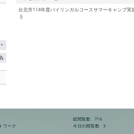
ワ
ー
台北市114年度バイリンガルコースサマーキャンプ実
ド
を
入
力
し
て
Enter
キ
RSS訂閱
ー
で
検
索
総閲覧数
716
トワーク
今日の閲覧数
3