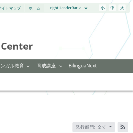
rightHeaderBar.ja
小
中
大
サイトマップ
ホーム
Center
リンガル教育
育成講座
BilinguaNext
発行部門: 全て
RS