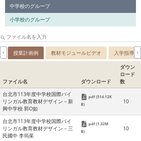
中学校のグループ
小学校のグループ
フ
ァ
イ
授業計画例
教材モジュールビデオ
入学指導申
ル
名
ダウン
を
ロード
入
ファイル名
ダウンロード
数
力
台北市113年度中学校国際バイ
pdf (514.12K
リンガル教育教材デザイン－新
10
B)
興中学校 郭O如
台北市113年度中学校国際バイ
pdf (1.32M
リンガル教育教材デザイン－三
10
B)
民國中 李筠茱