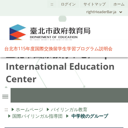
:::
ログイン
サイトマップ
ホーム
rightHeaderBar.ja
台北市115年度国際交換留学生学習プログラム説明会
臺北市國際教育中心,Taipei
International Education
Center
:::
ホームページ
バイリンガル教育
国際バイリンガル指導団
中学校のグループ