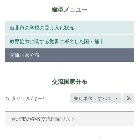
縦型メニュー
台北市の学校の受け入れ状況
教育協力に関する覚書に署名した国・都市
交流国家分布
交流国家分布
標
発行単位：すべて
題/
RS
關
鍵
台北市の学校交流国家リスト
字