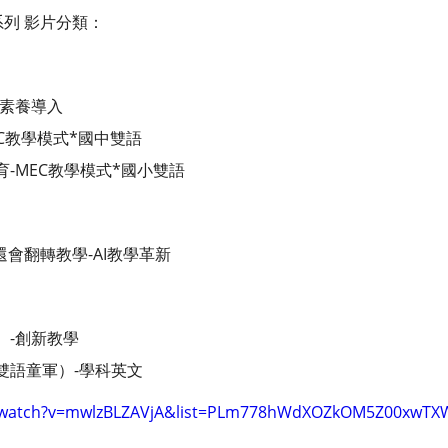
音系列 影片分類：
際素養導入
EC教學模式*國中雙語
-MEC教學模式*國小雙語
還會翻轉教學-AI教學革新
）-創新教學
雙語童軍）-學科英文
m/watch?v=mwlzBLZAVjA&list=PLm778hWdXOZkOM5Z00xwT