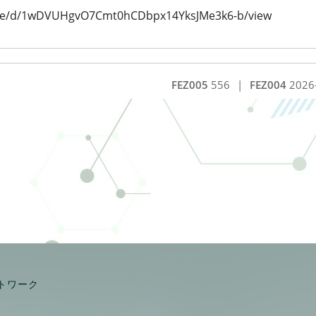
/file/d/1wDVUHgvO7Cmt0hCDbpx14YksJMe3k6-b/view
FEZ005
556
|
FEZ004
2026
トワーク