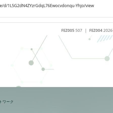
/file/d/1L5G2dN4ZYzrGdqL76Ewocvdonqu-Yhjo/view
FEZ005
507
|
FEZ004
2026
トワーク