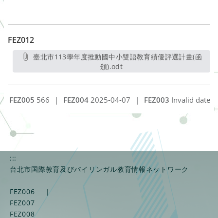
FEZ012
臺北市113學年度推動國中小雙語教育績優評選計畫(函
頒).odt
另開新視窗
FEZ005
566
|
FEZ004
2025-04-07
|
FEZ003
Invalid date
:::
台北市国際教育及びバイリンガル教育情報ネットワーク
FEZ006
|
FEZ007
FEZ008