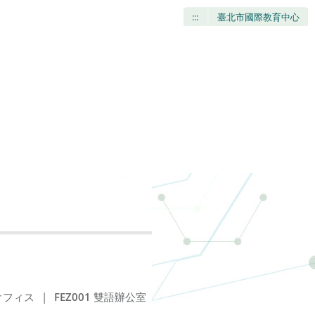
:::
臺北市國際教育中心
オフィス
|
FEZ001
雙語辦公室