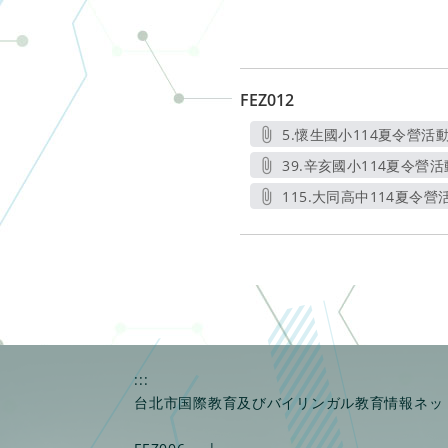
FEZ012
5.懷生國小114夏令營活動
另開新視
39.辛亥國小114夏令營活
另開新視
115.大同高中114夏令營活
另開新視
:::
台北市国際教育及びバイリンガル教育情報ネッ